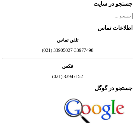
جستجو در سایت
اطلاعات تماس
تلفن تماس
33905027-33977498 (021)
فکس
33947152 (021)
جستجو در گوگل